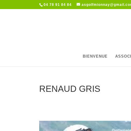
04 78 91 84 84
asgolfmionnay@gmail.c
BIENVENUE
ASSOC
RENAUD GRIS