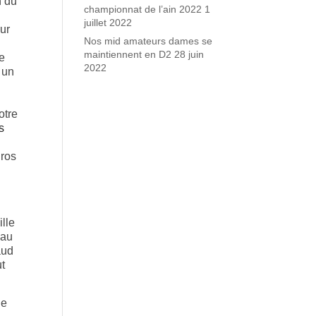
n du
championnat de l’ain 2022
1
juillet 2022
ur
Nos mid amateurs dames se
maintiennent en D2
28 juin
e
2022
t un
otre
s
Pros
ille
 au
aud
t
ne