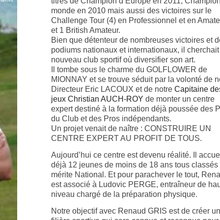
titres de Champion d’Europe en 2011, Champio
monde en 2010 mais aussi d
es
victoires sur le
Challenge Tour (4) en Professionnel et en Amate
et 1 British Amateur.
Bien que détenteur de nombreuses victoires et d
podiums nationaux et internationaux
, il cherchai
nouveau club
sportif
où diversifier son art.
Il tombe sous le charme du GOLFLOWER de
MIONNAY et se trouve séduit par la
volonté de n
Directeur Eric LACOUX
et de notre
Capitaine de
jeux Christian AUCH-ROY
de monter un centre
expert destiné à la formation déjà poussée des 
du Club et des Pros indépendants.
Un projet venait de naître : CONSTRUIRE UN
CENTRE EXPERT AU PROFIT DE TOUS.
Aujourd’hui ce centre est devenu réalité. Il accue
déjà 12 jeunes de moins de 18 ans tous classés
mérite National. Et pour parachever le tout, Ren
est associé à Ludovic PERGE, entraîneur de hau
niveau chargé de la préparation physique.
Notre objectif avec Renaud GRIS est de créer u